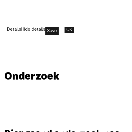
Details
Hide details
OK
Save
Onderzoek