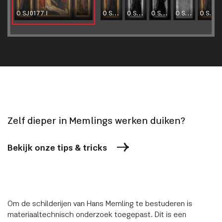
O.SJ0177a.I.VIS
O.SJ0177a.I.IR
O.SJ0177a.I.IRR
O.SJ0177a.I.XR
O.SJ0177a.I.MULTI
O.SJ0177.I
Zelf dieper in Memlings werken duiken?
Bekijk onze tips & tricks
Om de schilderijen van Hans Memling te bestuderen is
materiaaltechnisch onderzoek toegepast. Dit is een