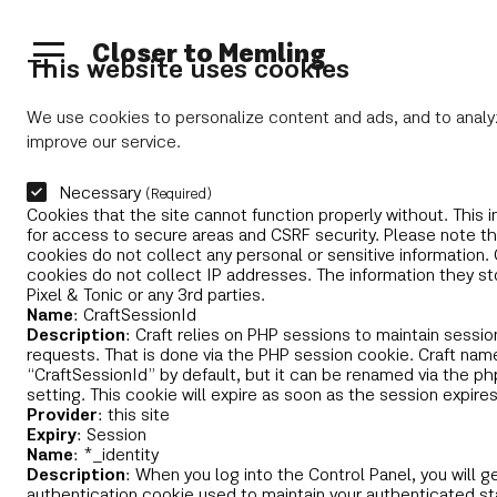
Closer to Memling
This website uses cookies
We use cookies to personalize content and ads, and to analyz
improve our service.
Necessary
(Required)
Cookies that the site cannot function properly without. This 
for access to secure areas and CSRF security. Please note tha
cookies do not collect any personal or sensitive information. 
cookies do not collect IP addresses. The information they sto
Pixel & Tonic or any 3rd parties.
Name
: CraftSessionId
Description
: Craft relies on PHP sessions to maintain sessi
requests. That is done via the PHP session cookie. Craft nam
“CraftSessionId” by default, but it can be renamed via the p
setting. This cookie will expire as soon as the session expires
Provider
: this site
Expiry
: Session
Name
: *_identity
Description
: When you log into the Control Panel, you will g
authentication cookie used to maintain your authenticated st