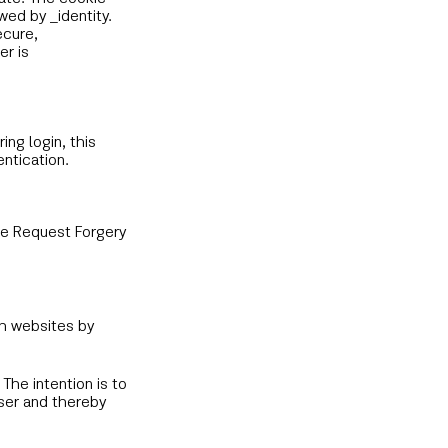
wed by _identity.
ecure,
er is
ing login, this
ntication.
ite Request Forgery
th websites by
The intention is to
user and thereby