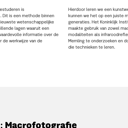
estuderen is
Hierdoor leren we een kunstwer
 Dit is een methode binnen
kunnen we het op een juiste 
ieuwste wetenschappelijke
generaties. Het Koninklijk Ins
llende lagen waaruit een
maakte gebruik van zowel macr
waardevolle informatie over de
modaliteiten als infraroodrefl
er de werkwijze van de
Memling te onderzoeken en d
die technieken te leren.
 Macrofotografie