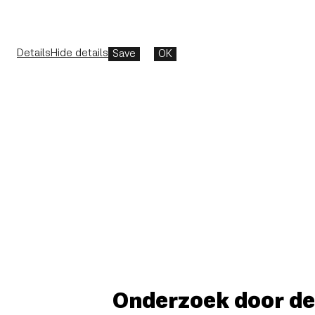
Details
Hide details
Save
OK
Onderzoek door de