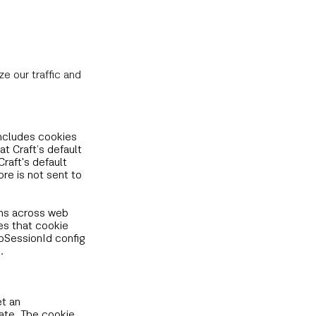
e our traffic and
includes cookies
t Craft’s default
Craft's default
re is not sent to
ons across web
es that cookie
hpSessionId config
.
et an
ate. The cookie