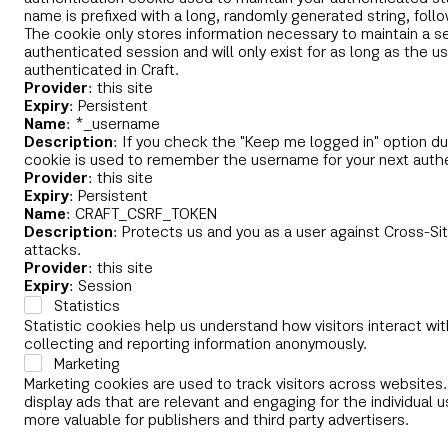
name is prefixed with a long, randomly generated string, follo
The cookie only stores information necessary to maintain a s
authenticated session and will only exist for as long as the us
authenticated in Craft.
Provider
: this site
Expiry
: Persistent
Name
: *_username
Description
: If you check the "Keep me logged in" option dur
cookie is used to remember the username for your next authe
Provider
: this site
Expiry
: Persistent
Name
: CRAFT_CSRF_TOKEN
Description
: Protects us and you as a user against Cross-S
attacks.
Provider
: this site
Expiry
: Session
Statistics
Statistic cookies help us understand how visitors interact wi
collecting and reporting information anonymously.
Marketing
Marketing cookies are used to track visitors across websites. 
display ads that are relevant and engaging for the individual 
more valuable for publishers and third party advertisers.