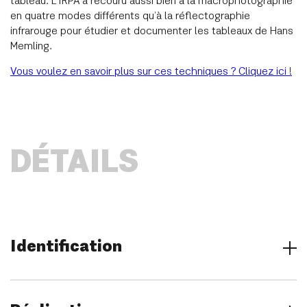
tableau. L’IRPA a recouru aussi bien à la macrophotographie
en quatre modes différents qu’à la réflectographie
infrarouge pour étudier et documenter les tableaux de Hans
Memling.
Vous voulez en savoir plus sur ces techniques ? Cliquez ici !
DÉTAILS
Identification
Titre
Annonciation