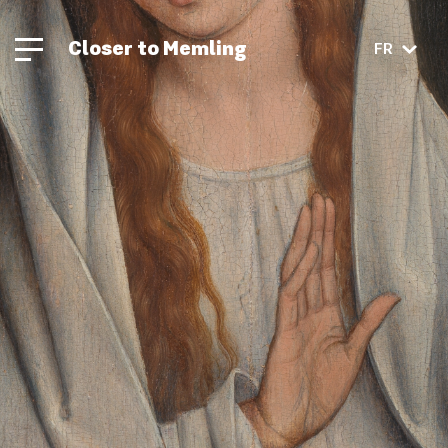
Closer to Memling
FR