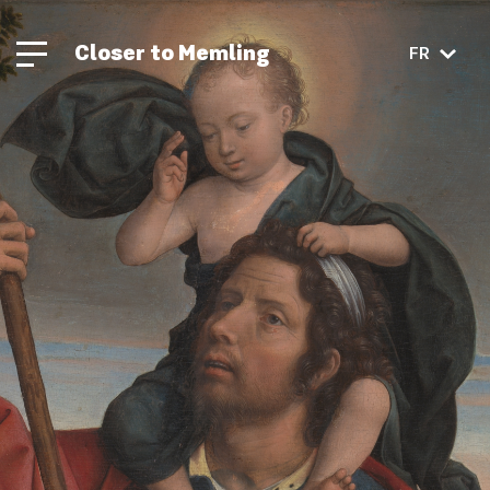
Closer to Memling
FR