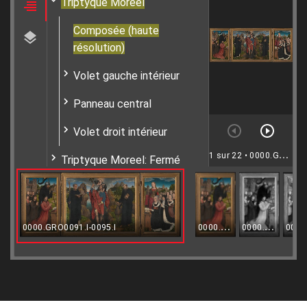
Triptyque Moreel
Composée (haute
résolution)
Volet gauche intérieur
Panneau central
Volet droit intérieur
1 sur 22
• 0000.GRO0091.I-0095.I
Triptyque Moreel: Fermé
0000.GRO0093.I.VIS
0000.GRO0093.I.IR
0000.GRO0091.I-0095.I