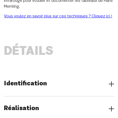
infrarouge pour étudier et documenter les tableaux de Hans
Memling.
Vous voulez en savoir plus sur ces techniques ? Cliquez ici !
DÉTAILS
Identification
Titre
Triptyque Moreel
Réalisation
Lieu de conservation
Groeningemuseum, Musea Brugge, Bruges (Belgique)