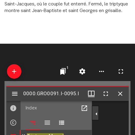
Saint-Jacques, où le couple fut enterré. Fermé, le triptyque
montre saint Jean-Baptiste et saint Georges en grisaille.
1
Visualiseur
0000.GRO0091.I-0095.I
0000.GRO0091.I-0095.I
Mirador
Index