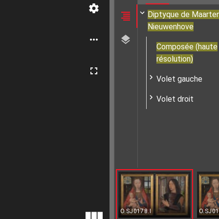
Diptyque de Maarte
Nieuwenhove
Composée (haute
résolution)
Volet gauche
Volet droit
O.SJ0178.I