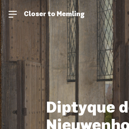
Closer to Memling
Diptyque d
Nieuwenho