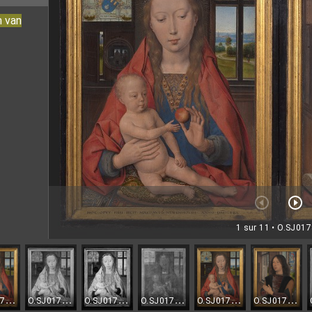
n van
1 sur 11
• O.SJ017
O.SJ0178a.I.VIS
O.SJ0178a.I.IR
O.SJ0178a.I.IRR
O.SJ0178a.I.XR
O.SJ0178a.I.MULTI
O.SJ0178b.I.VIS