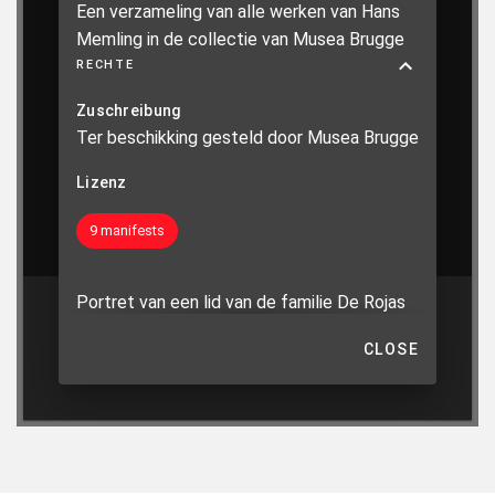
Een verzameling van alle werken van Hans
Memling in de collectie van Musea Brugge
No item selected
RECHTE
SHOW COLLECTION
Zuschreibung
Ter beschikking gesteld door Musea Brugge
Lizenz
9 manifests
Portret van een lid van de familie De Rojas
Drieluik van Johannes de Doper en
CLOSE
Johannes de Evangelist
Drieluik met Aanbidding der Wijzen
Drieluik met de Bewening van Christus