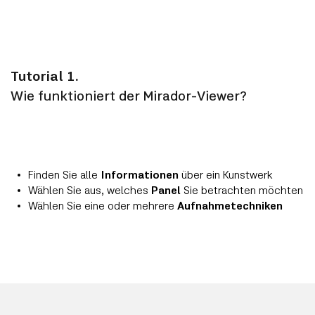
Portret van een jonge vrouw of Sibylla
Sambetha
Diptiek van Maarten van Nieuwenhove
Tutorial 1.
Wie funktioniert der Mirador-Viewer?
Reliekschrijn van de Heilige Ursula
Moreel-triptiek
Annunciatie
Finden Sie alle
Informationen
über ein Kunstwerk
Wählen Sie aus, welches
Panel
Sie betrachten möchten
Wählen Sie eine oder mehrere
Aufnahmetechniken